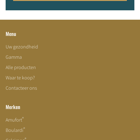
Menu
Uw gezondheid
Gamma
Alle producten
Waar te koop?
Contacteer ons
Merken
®
Amufort
®
Boulardi
®