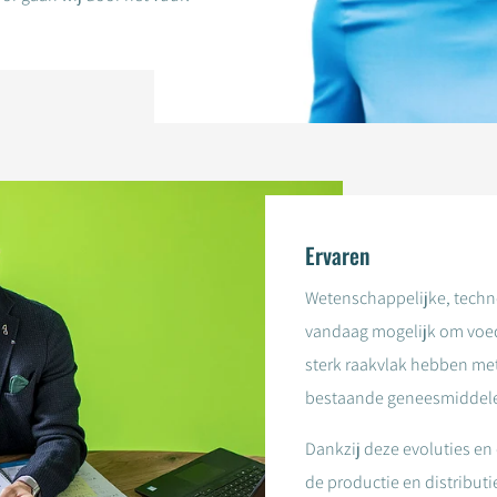
Ervaren
Wetenschappelijke, techn
vandaag mogelijk om voe
sterk raakvlak hebben me
bestaande geneesmiddel
Dankzij deze evoluties en
de productie en distribut