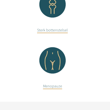
Sterk bottenstelsel
Menopauze