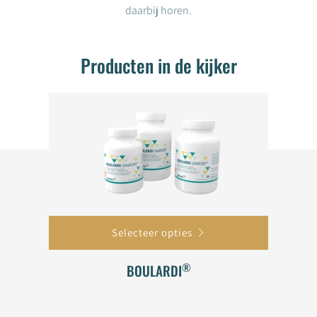
daarbij horen.
Producten in de kijker
Selecteer opties
®
BOULARDI
€7,20