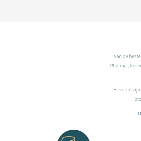
Van de beste 
Pharma streven
Hierdoor zijn
pro
O