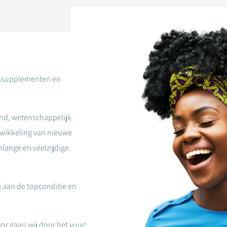
gssupplementen en
end, wetenschappelijk
wikkeling van nieuwe
nlange en veelzijdige
j aan de topconditie en
or gaan wij door het vuur!