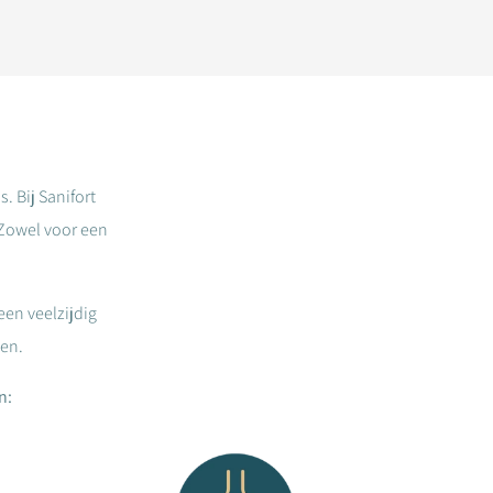
. Bij Sanifort
Zowel voor een
een veelzijdig
en.
n: