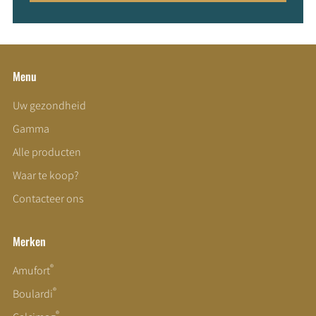
Menu
Uw gezondheid
Gamma
Alle producten
Waar te koop?
Contacteer ons
Merken
®
Amufort
®
Boulardi
®