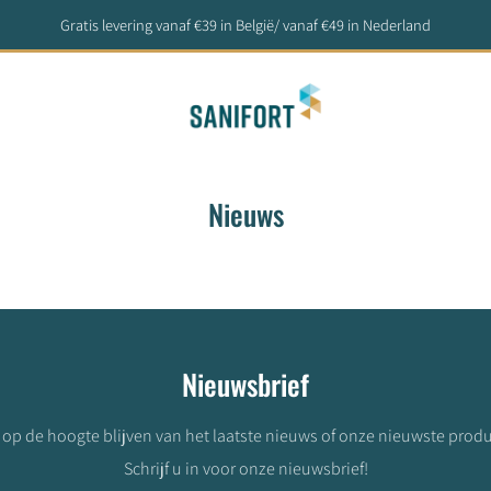
Gratis levering vanaf €39 in België/ vanaf €49 in Nederland
Nieuws
Nieuwsbrief
u op de hoogte blijven van het laatste nieuws of onze nieuwste prod
Schrijf u in voor onze nieuwsbrief!