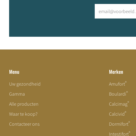
Email
Menu
Merken
®
Uw gezondheid
Amufort
®
Gamma
Boulardi
®
Alle producten
Calcimag
®
Waar te koop?
Calcivid
®
Contacteer ons
Dormifort
®
Intestifort