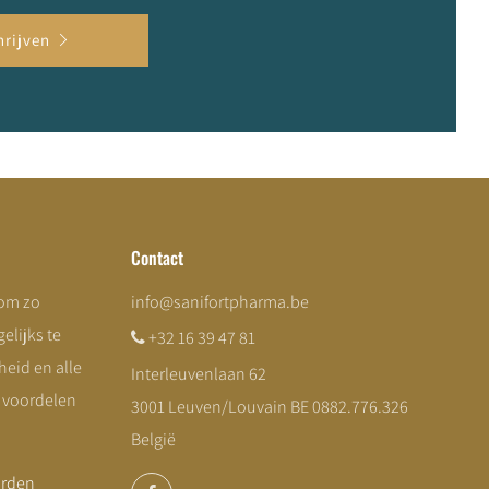
hrijven
Contact
 om zo
info@sanifortpharma.be
elijks te
+32 16 39 47 81
eid en alle
Interleuvenlaan 62
e voordelen
3001 Leuven/Louvain BE 0882.776.326
België
arden
Facebook